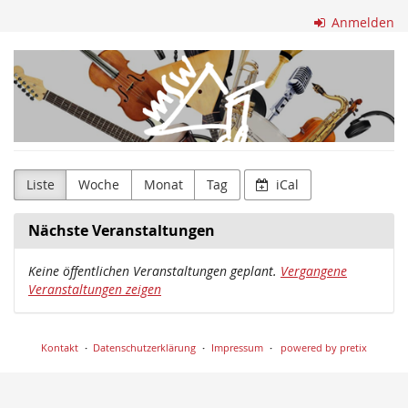
Zum
Anmelden
Haupt-
Inhalt
Musikschule
springen
Waghäusel-
Hambrücken
e.V.
Liste
Woche
Monat
Tag
iCal
Nächste Veranstaltungen
Keine öffentlichen Veranstaltungen geplant.
Vergangene
Veranstaltungen zeigen
Kontakt
Datenschutzerklärung
Impressum
powered by pretix