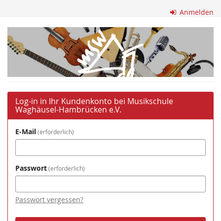
Zum
Anmelden
Haupt-
Inhalt
Musikschule
springen
Waghäusel-
Hambrücken
e.V.
Log-in in Ihr Kundenkonto bei Musikschule
Waghäusel-Hambrücken e.V.
E-Mail
erforderlich
Passwort
erforderlich
Passwort vergessen?