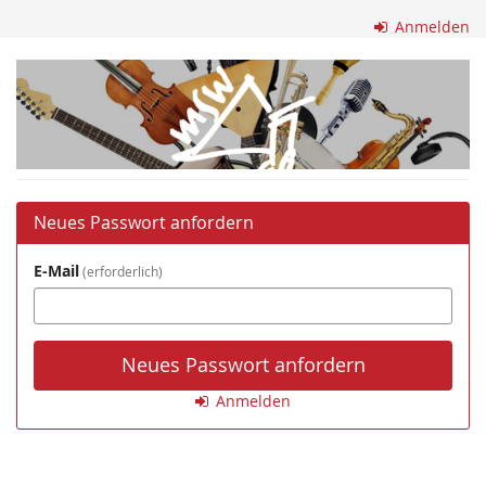
Zum
Anmelden
Haupt-
Inhalt
Musikschule
springen
Waghäusel-
Hambrücken
e.V.
Neues Passwort anfordern
E-Mail
erforderlich
Neues Passwort anfordern
Anmelden