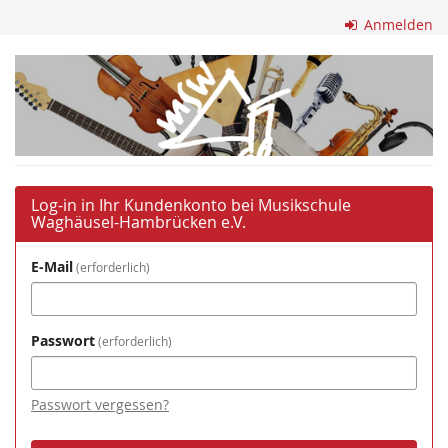
Zum
Anmelden
Haupt-
Inhalt
Musikschule
springen
Waghäusel-
Hambrücken
e.V.
Log-in in Ihr Kundenkonto bei Musikschule
Waghäusel-Hambrücken e.V.
E-Mail
erforderlich
Passwort
erforderlich
Passwort vergessen?